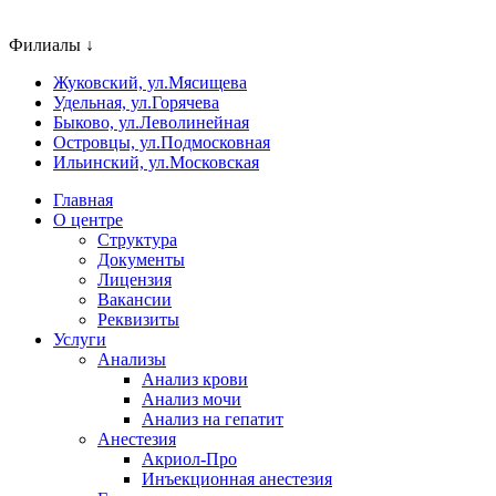
Филиалы ↓
Жуковский, ул.Мясищева
Удельная, ул.Горячева
Быково, ул.Леволинейная
Островцы, ул.Подмосковная
Ильинский, ул.Московская
Главная
О центре
Структура
Документы
Лицензия
Вакансии
Реквизиты
Услуги
Анализы
Анализ крови
Анализ мочи
Анализ на гепатит
Анестезия
Акриол-Про
Инъекционная анестезия