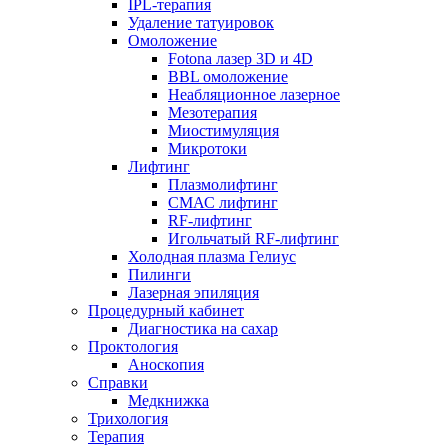
IPL-терапия
Удаление татуировок
Омоложение
Fotona лазер 3D и 4D
BBL омоложение
Неабляционное лазерное
Мезотерапия
Миостимуляция
Микротоки
Лифтинг
Плазмолифтинг
СМАС лифтинг
RF-лифтинг
Игольчатый RF-лифтинг
Холодная плазма Гелиус
Пилинги
Лазерная эпиляция
Процедурный кабинет
Диагностика на сахар
Проктология
Аноскопия
Справки
Медкнижка
Трихология
Терапия