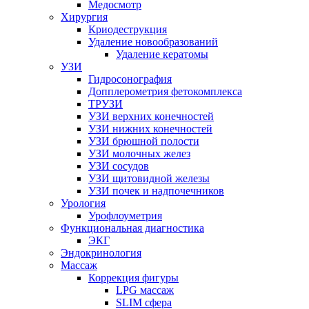
Медосмотр
Хирургия
Криодеструкция
Удаление новообразований
Удаление кератомы
УЗИ
Гидросонография
Допплерометрия фетокомплекса
ТРУЗИ
УЗИ верхних конечностей
УЗИ нижних конечностей
УЗИ брюшной полости
УЗИ молочных желез
УЗИ сосудов
УЗИ щитовидной железы
УЗИ почек и надпочечников
Урология
Урофлоуметрия
Функциональная диагностика
ЭКГ
Эндокринология
Массаж
Коррекция фигуры
LPG массаж
SLIM сфера