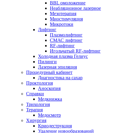
BBL омоложение
Неабляционное лазерное
Мезотерапия
Миостимуляция
Микротоки
Лифтинг
Плазмолифтинг
СМАС лифтинг
RF-лифтинг
Игольчатый RF-лифтинг
Холодная плазма Гелиус
Пилинги
Лазерная эпиляция
Процедурный кабинет
Диагностика на сахар
Проктология
Аноскопия
Справки
Медкнижка
Трихология
Терапия
Медосмотр
Хирургия
Криодеструкция
Удаление новообразований