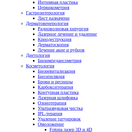
Интимная пластика
Цервикометрия
Гастроэнтерология
Лист назначени
Дерматовенерология
Радиоволновая хирургия
Лазерное лечение и удаление
Криодеструкция
Дерматоскопия
Лечение акне и рубцов
Диетология
Биоимпедансометрия
Косметология
Биоревитализация
Биоэпиляция
Брови и ресницы
Карбокситерапия
Контурная пластика
Лазерная шлифовка
Озонотерапия
Ультразвуковая чистка
IPL-терапия
Удаление татуировок
Омоложение
Fotona лазер 3D и 4D