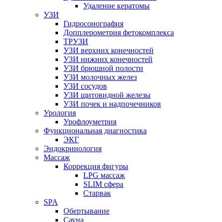
Удаление кератомы
УЗИ
Гидросонография
Допплерометрия фетокомплекса
ТРУЗИ
УЗИ верхних конечностей
УЗИ нижних конечностей
УЗИ брюшной полости
УЗИ молочных желез
УЗИ сосудов
УЗИ щитовидной железы
УЗИ почек и надпочечников
Урология
Урофлоуметрия
Функциональная диагностика
ЭКГ
Эндокринология
Массаж
Коррекция фигуры
LPG массаж
SLIM сфера
Старвак
SPA
Обертывание
Сауна