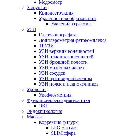
Медосмотр
Хирургия
Криодеструкция
Удаление новообразований
Удаление кератомы
УЗИ
Гидросонография
Допплерометрия фетокомплекса
ТРУЗИ
УЗИ верхних конечностей
УЗИ нижних конечностей
УЗИ брюшной полости
УЗИ молочных желез
УЗИ сосудов
УЗИ щитовидной железы
УЗИ почек и надпочечников
Урология
Урофлоуметрия
Функциональная диагностика
ЭКГ
Эндокринология
Массаж
Коррекция фигуры
LPG массаж
SLIM сфера