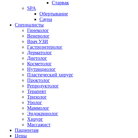
Старвак
SPA
Обертывание
Сауна
Специалисты
Гинеколог
Венеролог
Врач УЗИ
Гастроэнтеролог
Дерматолог
Диетолог
Косметолог
Нутрициолог
Пластический хирург
Проктолог
Репродуктолог
Терапевт
Трихолог
Уролог
Маммолог
Эндокринолог
Хирург
Массажист
Пациентам
Цены