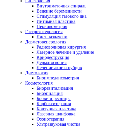
Гинекология
Внутриматочная спираль
Ведение беременности
Стимуляция тазового дна
Интимная пластика
Цервикометрия
Гастроэнтерология
Лист назначени
Дерматовенерология
Радиоволновая хирургия
Лазерное лечение и удаление
Криодеструкция
Дерматоскопия
Лечение акне и рубцов
Диетология
Биоимпедансометрия
Косметология
Биоревитализация
Биоэпиляция
Брови и ресницы
Карбокситерапия
Контурная пластика
Лазерная шлифовка
Озонотерапия
Ультразвуковая чистка