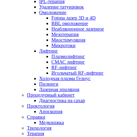
IPL-терапия
Удаление татуировок
Омоложение
Fotona лазер 3D и 4D
BBL омоложение
Неабляционное лазерное
Мезотерапия
Миостимуляция
Микротоки
Лифтинг
Плазмолифтинг
СМАС лифтинг
RF-лифтинг
Игольчатый RF-лифтинг
Холодная плазма Гелиус
Пилинги
Лазерная эпиляция
Процедурный кабинет
Диагностика на сахар
Проктология
Аноскопия
Справки
Медкнижка
Трихология
Терапия