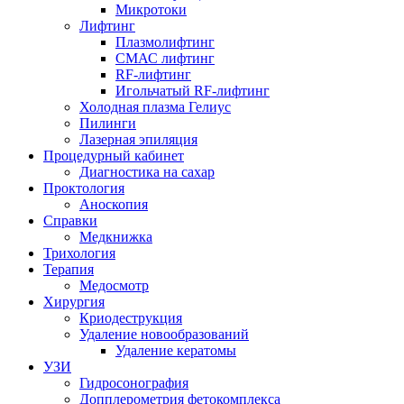
Микротоки
Лифтинг
Плазмолифтинг
СМАС лифтинг
RF-лифтинг
Игольчатый RF-лифтинг
Холодная плазма Гелиус
Пилинги
Лазерная эпиляция
Процедурный кабинет
Диагностика на сахар
Проктология
Аноскопия
Справки
Медкнижка
Трихология
Терапия
Медосмотр
Хирургия
Криодеструкция
Удаление новообразований
Удаление кератомы
УЗИ
Гидросонография
Допплерометрия фетокомплекса