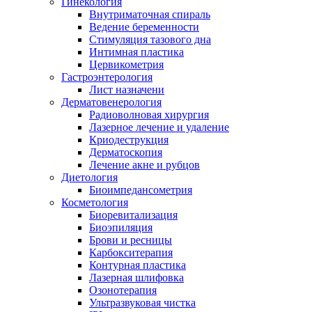
Гинекология
Внутриматочная спираль
Ведение беременности
Стимуляция тазового дна
Интимная пластика
Цервикометрия
Гастроэнтерология
Лист назначени
Дерматовенерология
Радиоволновая хирургия
Лазерное лечение и удаление
Криодеструкция
Дерматоскопия
Лечение акне и рубцов
Диетология
Биоимпедансометрия
Косметология
Биоревитализация
Биоэпиляция
Брови и ресницы
Карбокситерапия
Контурная пластика
Лазерная шлифовка
Озонотерапия
Ультразвуковая чистка