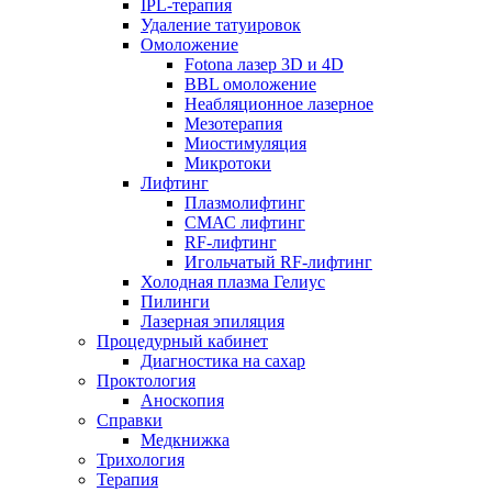
IPL-терапия
Удаление татуировок
Омоложение
Fotona лазер 3D и 4D
BBL омоложение
Неабляционное лазерное
Мезотерапия
Миостимуляция
Микротоки
Лифтинг
Плазмолифтинг
СМАС лифтинг
RF-лифтинг
Игольчатый RF-лифтинг
Холодная плазма Гелиус
Пилинги
Лазерная эпиляция
Процедурный кабинет
Диагностика на сахар
Проктология
Аноскопия
Справки
Медкнижка
Трихология
Терапия