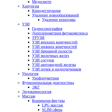
Медосмотр
Хирургия
Криодеструкция
Удаление новообразований
Удаление кератомы
УЗИ
Гидросонография
Допплерометрия фетокомплекса
ТРУЗИ
УЗИ верхних конечностей
УЗИ нижних конечностей
УЗИ брюшной полости
УЗИ молочных желез
УЗИ сосудов
УЗИ щитовидной железы
УЗИ почек и надпочечников
Урология
Урофлоуметрия
Функциональная диагностика
ЭКГ
Эндокринология
Массаж
Коррекция фигуры
LPG массаж
SLIM сфера