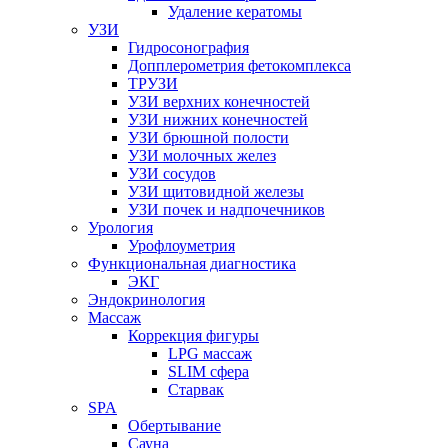
Удаление кератомы
УЗИ
Гидросонография
Допплерометрия фетокомплекса
ТРУЗИ
УЗИ верхних конечностей
УЗИ нижних конечностей
УЗИ брюшной полости
УЗИ молочных желез
УЗИ сосудов
УЗИ щитовидной железы
УЗИ почек и надпочечников
Урология
Урофлоуметрия
Функциональная диагностика
ЭКГ
Эндокринология
Массаж
Коррекция фигуры
LPG массаж
SLIM сфера
Старвак
SPA
Обертывание
Сауна