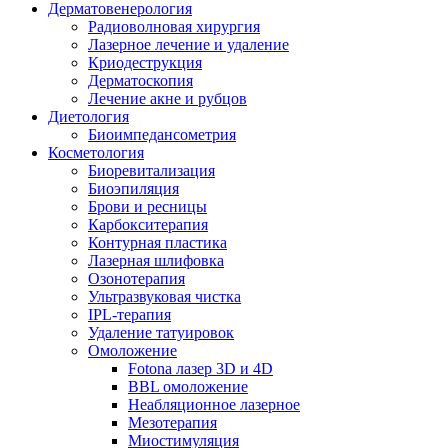
Дерматовенерология
Радиоволновая хирургия
Лазерное лечение и удаление
Криодеструкция
Дерматоскопия
Лечение акне и рубцов
Диетология
Биоимпедансометрия
Косметология
Биоревитализация
Биоэпиляция
Брови и ресницы
Карбокситерапия
Контурная пластика
Лазерная шлифовка
Озонотерапия
Ультразвуковая чистка
IPL-терапия
Удаление татуировок
Омоложение
Fotona лазер 3D и 4D
BBL омоложение
Неабляционное лазерное
Мезотерапия
Миостимуляция