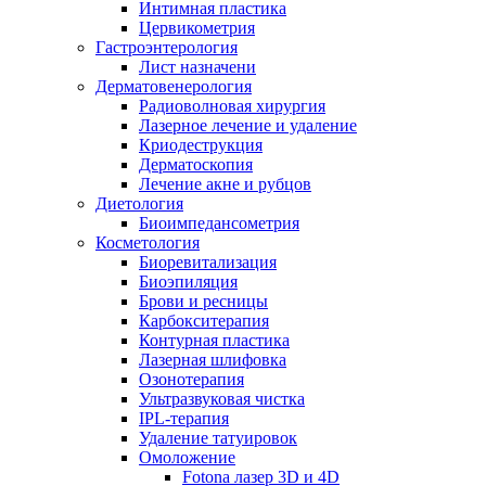
Интимная пластика
Цервикометрия
Гастроэнтерология
Лист назначени
Дерматовенерология
Радиоволновая хирургия
Лазерное лечение и удаление
Криодеструкция
Дерматоскопия
Лечение акне и рубцов
Диетология
Биоимпедансометрия
Косметология
Биоревитализация
Биоэпиляция
Брови и ресницы
Карбокситерапия
Контурная пластика
Лазерная шлифовка
Озонотерапия
Ультразвуковая чистка
IPL-терапия
Удаление татуировок
Омоложение
Fotona лазер 3D и 4D