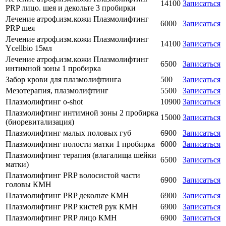
14100
Записаться
PRP лицо. шея и декольте 3 пробирки
Лечение атроф.изм.кожи Плазмолифтинг
6000
Записаться
PRP шея
Лечение атроф.изм.кожи Плазмолифтинг
14100
Записаться
Ycellbio 15мл
Лечение атроф.изм.кожи Плазмолифтинг
6500
Записаться
интимной зоны 1 пробирка
Забор крови для плазмолифтинга
500
Записаться
Мезотерапия, плазмолифтинг
5500
Записаться
Плазмолифтинг o-shot
10900
Записаться
Плазмолифтинг интимной зоны 2 пробирка
15000
Записаться
(биоревитализация)
Плазмолифтинг малых половых губ
6900
Записаться
Плазмолифтинг полости матки 1 пробирка
6000
Записаться
Плазмолифтинг терапия (влагалища шейки
6500
Записаться
матки)
Плазмолифтинг PRP волосистой части
6900
Записаться
головы КМН
Плазмолифтинг PRP декольте КМН
6900
Записаться
Плазмолифтинг PRP кистей рук КМН
6900
Записаться
Плазмолифтинг PRP лицо КМН
6900
Записаться