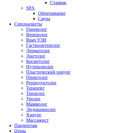
Старвак
SPA
Обертывание
Сауна
Специалисты
Гинеколог
Венеролог
Врач УЗИ
Гастроэнтеролог
Дерматолог
Диетолог
Косметолог
Нутрициолог
Пластический хирург
Проктолог
Репродуктолог
Терапевт
Трихолог
Уролог
Маммолог
Эндокринолог
Хирург
Массажист
Пациентам
Цены