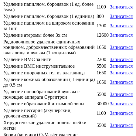
Удаление папиллом. бородавок (1 ед. более
1100
Записаться
5мм.)
Удаление папиллом. бородавок (1 единица)
800
Записаться
Удаление папиллом на широком основании
1300
Записаться
за 1шт.
Удаление атеромы более 3х см
12600
Записаться
Радиоволновое удаление единичных
кондилом, доброкачественных образований
1650
Записаться
влагалища и вульвы (1 кондилома)
Удаление ВМС за нити
2200
Записаться
Удаление ВМС инструментальное
5500
Записаться
Удаление инородных тел из влагалища
1650
Записаться
Удаление кожных образований ( 1 единица)
1650
Записаться
до 0,5 см
Удаление новообразований вульвы с
5500
Записаться
помощью аппарата Сургитрон
Удаление образований интимной зоны.
30000
Записаться
Удаление пессария (акушерский,
1100
Записаться
урологический)
Хирургическое удаление полипа шейки
5500
Записаться
матки
Брови (кончики) Q-Master удаление