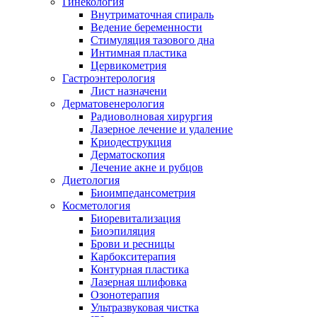
Гинекология
Внутриматочная спираль
Ведение беременности
Стимуляция тазового дна
Интимная пластика
Цервикометрия
Гастроэнтерология
Лист назначени
Дерматовенерология
Радиоволновая хирургия
Лазерное лечение и удаление
Криодеструкция
Дерматоскопия
Лечение акне и рубцов
Диетология
Биоимпедансометрия
Косметология
Биоревитализация
Биоэпиляция
Брови и ресницы
Карбокситерапия
Контурная пластика
Лазерная шлифовка
Озонотерапия
Ультразвуковая чистка