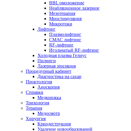
BBL омоложение
Неабляционное лазерное
Мезотерапия
Миостимуляция
Микротоки
Лифтинг
Плазмолифтинг
СМАС лифтинг
RF-лифтинг
Игольчатый RF-лифтинг
Холодная плазма Гелиус
Пилинги
Лазерная эпиляция
Процедурный кабинет
Диагностика на сахар
Проктология
Аноскопия
Справки
Медкнижка
Трихология
Терапия
Медосмотр
Хирургия
Криодеструкция
Удаление новообразований