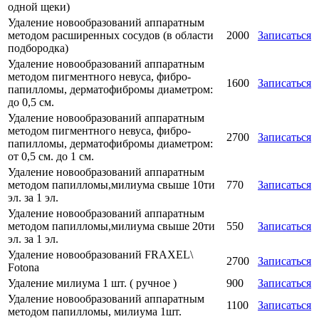
одной щеки)
Удаление новообразований аппаратным
методом расширенных сосудов (в области
2000
Записаться
подбородка)
Удаление новообразований аппаратным
методом пигментного невуса, фибро-
1600
Записаться
папилломы, дерматофибромы диаметром:
до 0,5 см.
Удаление новообразований аппаратным
методом пигментного невуса, фибро-
2700
Записаться
папилломы, дерматофибромы диаметром:
от 0,5 см. до 1 см.
Удаление новообразований аппаратным
методом папилломы,милиума свыше 10ти
770
Записаться
эл. за 1 эл.
Удаление новообразований аппаратным
методом папилломы,милиума свыше 20ти
550
Записаться
эл. за 1 эл.
Удаление новообразований FRAXEL\
2700
Записаться
Fotona
Удаление милиума 1 шт. ( ручное )
900
Записаться
Удаление новообразований аппаратным
1100
Записаться
методом папилломы, милиума 1шт.