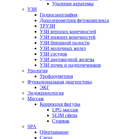
Удаление кератомы
УЗИ
Гидросонография
Допплерометрия фетокомплекса
ТРУЗИ
УЗИ верхних конечностей
УЗИ нижних конечностей
УЗИ брюшной полости
УЗИ молочных желез
УЗИ сосудов
УЗИ щитовидной железы
УЗИ почек и надпочечников
Урология
Урофлоуметрия
Функциональная диагностика
ЭКГ
Эндокринология
Массаж
Коррекция фигуры
LPG массаж
SLIM сфера
Старвак
SPA
Обертывание
Сауна