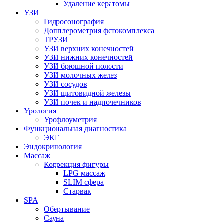
Удаление кератомы
УЗИ
Гидросонография
Допплерометрия фетокомплекса
ТРУЗИ
УЗИ верхних конечностей
УЗИ нижних конечностей
УЗИ брюшной полости
УЗИ молочных желез
УЗИ сосудов
УЗИ щитовидной железы
УЗИ почек и надпочечников
Урология
Урофлоуметрия
Функциональная диагностика
ЭКГ
Эндокринология
Массаж
Коррекция фигуры
LPG массаж
SLIM сфера
Старвак
SPA
Обертывание
Сауна