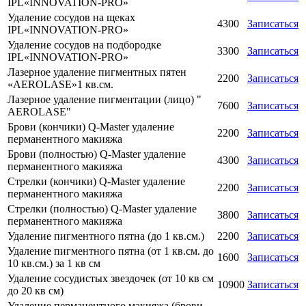
IPL«INNOVATION-PRO»
Удаление сосудов на щеках
4300
Записаться
IPL«INNOVATION-PRO»
Удаление сосудов на подбородке
3300
Записаться
IPL«INNOVATION-PRO»
Лазерное удаление пигментных пятен
2200
Записаться
«AEROLASE»1 кв.см.
Лазерное удаление пигментации (лицо) "
7600
Записаться
AEROLASE"
Брови (кончики) Q-Master удаление
2200
Записаться
перманентного макияжа
Брови (полностью) Q-Master удаление
4300
Записаться
перманентного макияжа
Стрелки (кончики) Q-Master удаление
2200
Записаться
перманентного макияжа
Стрелки (полностью) Q-Master удаление
3800
Записаться
перманентного макияжа
Удаление пигментного пятна (до 1 кв.см.)
2200
Записаться
Удаление пигментного пятна (от 1 кв.см. до
1600
Записаться
10 кв.см.) за 1 кв см
Удаление сосудистых звездочек (от 10 кв см
10900
Записаться
до 20 кв см)
Удаление перманентного макияжа (брови