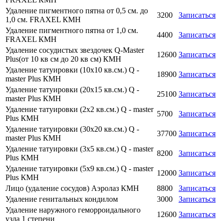
Удаление пигментного пятна от 0,5 см. до
3200
Записаться
1,0 см. FRAXEL КМН
Удаление пигментного пятна от 1,0 см.
4400
Записаться
FRAXEL КМН
Удаление сосудистых звездочек Q-Master
12600
Записаться
Plus(от 10 кв см до 20 кв см) КМН
Удаление татуировки (10х10 кв.см.) Q -
18900
Записаться
master Plus КМН
Удаление татуировки (20х15 кв.см.) Q -
25100
Записаться
master Plus КМН
Удаление татуировки (2х2 кв.см.) Q - master
5700
Записаться
Plus КМН
Удаление татуировки (30х20 кв.см.) Q -
37700
Записаться
master Plus КМН
Удаление татуировки (3х5 кв.см.) Q - master
8200
Записаться
Plus КМН
Удаление татуировки (5х9 кв.см.) Q - master
12000
Записаться
Plus КМН
Лицо (удаление сосудов) Аэролаз КМН
8800
Записаться
Удаление генитальных кондилом
3000
Записаться
Удаление наружного геморроидального
12600
Записаться
узла 1 степени