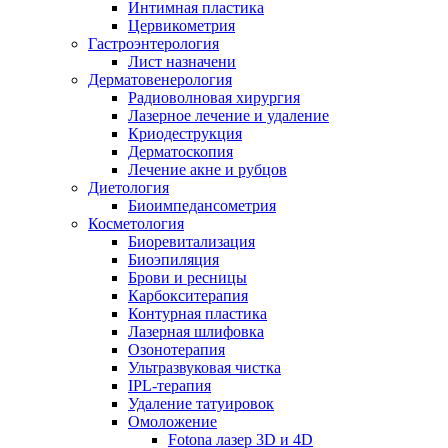
Интимная пластика
Цервикометрия
Гастроэнтерология
Лист назначени
Дерматовенерология
Радиоволновая хирургия
Лазерное лечение и удаление
Криодеструкция
Дерматоскопия
Лечение акне и рубцов
Диетология
Биоимпедансометрия
Косметология
Биоревитализация
Биоэпиляция
Брови и ресницы
Карбокситерапия
Контурная пластика
Лазерная шлифовка
Озонотерапия
Ультразвуковая чистка
IPL-терапия
Удаление татуировок
Омоложение
Fotona лазер 3D и 4D