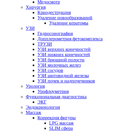
Медосмотр
Хирургия
Криодеструкция
Удаление новообразований
Удаление кератомы
УЗИ
Гидросонография
Допплерометрия фетокомплекса
ТРУЗИ
УЗИ верхних конечностей
УЗИ нижних конечностей
УЗИ брюшной полости
УЗИ молочных желез
УЗИ сосудов
УЗИ щитовидной железы
УЗИ почек и надпочечников
Урология
Урофлоуметрия
Функциональная диагностика
ЭКГ
Эндокринология
Массаж
Коррекция фигуры
LPG массаж
SLIM сфера