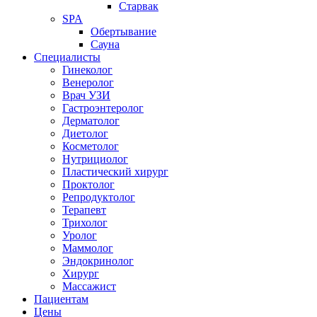
Старвак
SPA
Обертывание
Сауна
Специалисты
Гинеколог
Венеролог
Врач УЗИ
Гастроэнтеролог
Дерматолог
Диетолог
Косметолог
Нутрициолог
Пластический хирург
Проктолог
Репродуктолог
Терапевт
Трихолог
Уролог
Маммолог
Эндокринолог
Хирург
Массажист
Пациентам
Цены