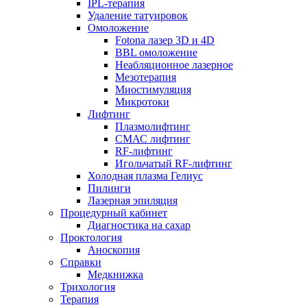
IPL-терапия
Удаление татуировок
Омоложение
Fotona лазер 3D и 4D
BBL омоложение
Неабляционное лазерное
Мезотерапия
Миостимуляция
Микротоки
Лифтинг
Плазмолифтинг
СМАС лифтинг
RF-лифтинг
Игольчатый RF-лифтинг
Холодная плазма Гелиус
Пилинги
Лазерная эпиляция
Процедурный кабинет
Диагностика на сахар
Проктология
Аноскопия
Справки
Медкнижка
Трихология
Терапия