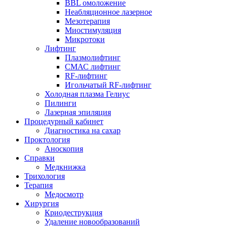
BBL омоложение
Неабляционное лазерное
Мезотерапия
Миостимуляция
Микротоки
Лифтинг
Плазмолифтинг
СМАС лифтинг
RF-лифтинг
Игольчатый RF-лифтинг
Холодная плазма Гелиус
Пилинги
Лазерная эпиляция
Процедурный кабинет
Диагностика на сахар
Проктология
Аноскопия
Справки
Медкнижка
Трихология
Терапия
Медосмотр
Хирургия
Криодеструкция
Удаление новообразований