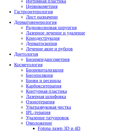
Интимная пластика
Цервикометрия
Гастроэнтерология
Лист назначени
Дерматовенерология
Радиоволновая хирургия
Лазерное лечение и удаление
Криодеструкция
Дерматоскопия
Лечение акне и рубцов
Диетология
Биоимпедансометрия
Косметология
Биоревитализация
Биоэпиляция
Брови и ресницы
Карбокситерапия
Контурная пластика
Лазерная шлифовка
Озонотерапия
Ультразвуковая чистка
IPL-терапия
Удаление татуировок
Омоложение
Fotona лазер 3D и 4D